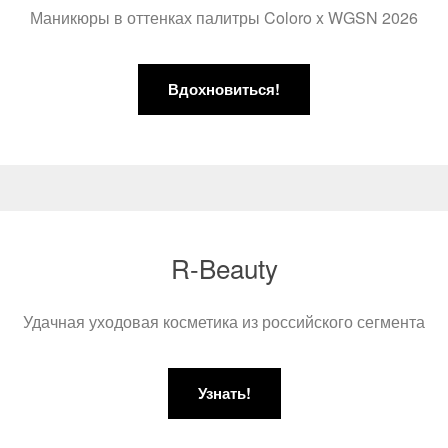
Маникюры в оттенках палитры Coloro x WGSN 2026
Вдохновиться!
R-Beauty
Удачная уходовая косметика из российского сегмента
Узнать!